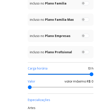
incluso no
Plano Familia
incluso no
Plano Familia Max
incluso no
Plano Empresas
incluso no
Plano Profisional
Carga horária
13
h
Valor
valor máximo R$
0
Especializações
Artes