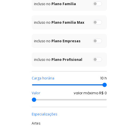
incluso no
Plano Familia
incluso no
Plano Familia Max
incluso no
Plano Empresas
incluso no
Plano Profisional
Carga horária
10
h
Valor
valor máximo R$
0
Especializações
Artes