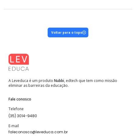
Voltar para o topo
A Leveduca é um produto
Nubbi
, edtech que tem como missão
eliminar as barreiras da educação.
Fale conosco
Telefone
(35) 3014-9480
E-mail
faleconosco@leveduca.com.br